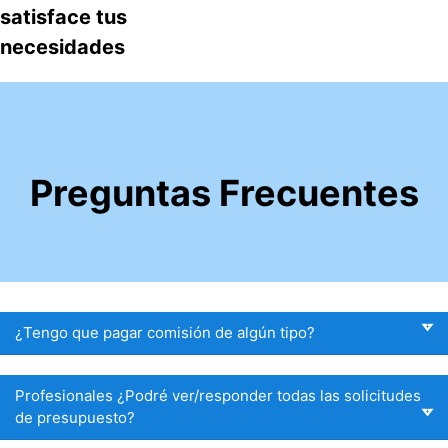
satisface tus
necesidades
Preguntas Frecuentes
¿Tengo que pagar comisión de algún tipo?
La respuesta es
NO
, construimos.es te ofrece la
Profesionales ¿Podré ver/responder todas las solicitudes
posibilidad de solicitar precio para tu reforma a
de presupuesto?
todos los profesionales registrados en nuestro